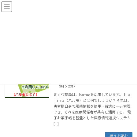
コ
ナ
豊中市庄内の調剤薬局はミカワ薬局
ン
ビ
テ
ゲ
ン
ー
ツ
シ
ハルモharmo
へ
ョ
ス
ン
キ
に
ッ
移
ようこそミカワ薬局へ
ハルモharmo
プ
動
ミカワ薬局はharmo（ハルモ）を利用し
調剤について
ています
3月 5, 2017
ミカワ薬局は、harmoを活用しています。 ｈａ
ｒｍｏ（ハルモ）とは何でしょうか？ それは、
患者様自身で服薬情報を簡単・確実に一元管理
でき、それを医療関係者が共有し活用する、 電
子お薬手帳を基盤とした医療情報連携システム
[…]
続きを読む